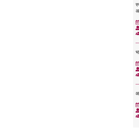
स्
अ
भा
आ