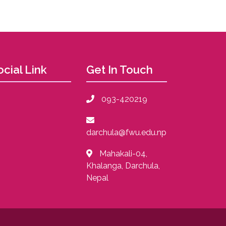
ocial Link
Get In Touch
093-420219
darchula@fwu.edu.np
Mahakali-04,
Khalanga, Darchula,
Nepal