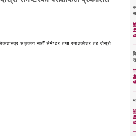
स
स
स्त्र सङ्काय साताैँ सेमेष्टर तथा स्नातकाेत्तर तह दाेस्राे
ब
स
भ