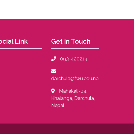
ocial Link
Get In Touch
093-420219
darchula@fwu.edu.np
Mahakali-04,
Khalanga, Darchula,
Nepal