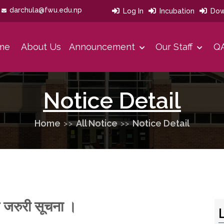
darchula@fwu.edu.np
Log In
Incubation
Dow
me
About Us
Announcement
Our Staff
QA
Our Developmet History
Our Strategies Area And Priorities
Message From Office Head
Notice Detail
Home
All Notice
Notice Detail
न्त जरुरी सूचना ।