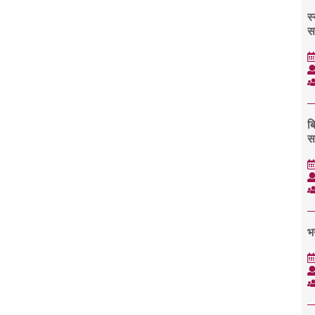
स
स
ब
स
भ