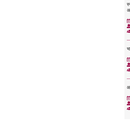
स्
अ
भा
आ