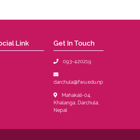
ocial Link
Get In Touch
093-420219
darchula@fwu.edu.np
Mahakali-04,
Khalanga, Darchula,
Nepal