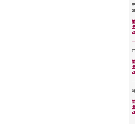
स्
अ
भा
आ