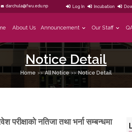
darchula@fwu.edu.np
Log In
Incubation
Dow
me
About Us
Announcement
Our Staff
QA
Our Developmet History
Our Strategies Area And Priorities
Message From Office Head
Notice Detail
Home
All Notice
Notice Detail
श परीक्षाकाे नतिजा तथा भर्ना सम्बन्धमा