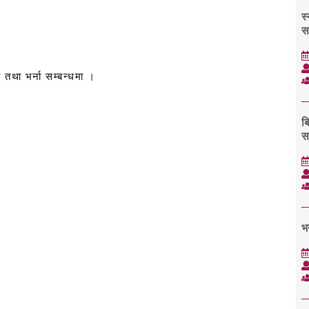
स
स
 तथा भर्ना सम्बन्धमा ।
ब
स
भ