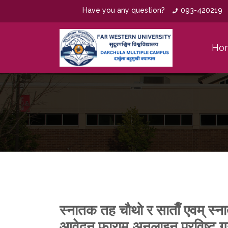
Have you any question?
093-420219
Ho
स्नातक तह चाैथाे र साताैँ एवम् स्नातक
आवेदन फाराम अनलाइन प्रविष्ट गर्न