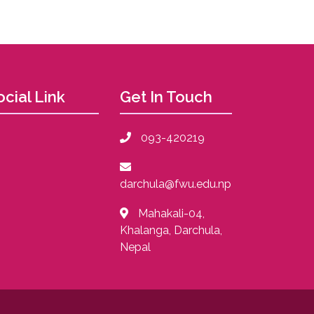
ocial Link
Get In Touch
093-420219
darchula@fwu.edu.np
Mahakali-04,
Khalanga, Darchula,
Nepal