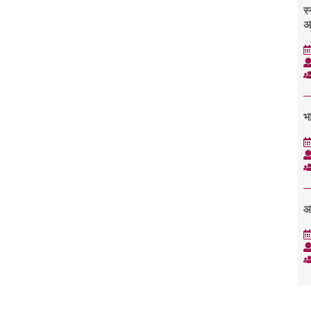
स्
अ
भा
आ