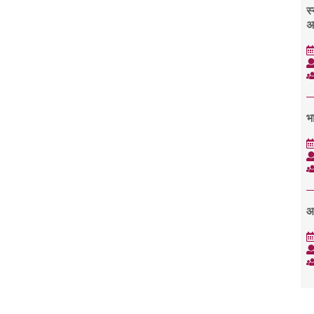
स्
अ
भा
आ