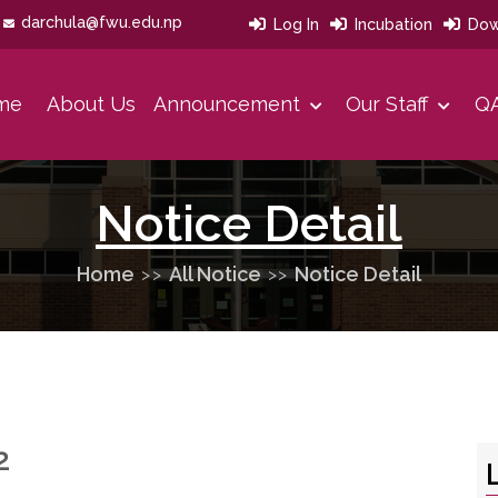
darchula@fwu.edu.np
Log In
Incubation
Dow
me
About Us
Announcement
Our Staff
QA
Our Developmet History
Our Strategies Area And Priorities
Message From Office Head
Notice Detail
Home
All Notice
Notice Detail
2