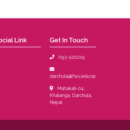
ocial Link
Get In Touch
093-420219
darchula@fwu.edu.np
Mahakali-04,
Khalanga, Darchula,
Nepal