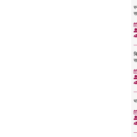
स
स
ब
स
भ